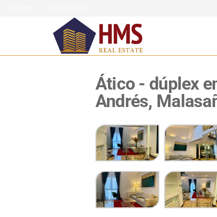
Madrid 1-555-665-569
HMS
La
inmobiliaria
Real
de
Estate
confianza
Ático - dúplex e
en
Andrés, Malasa
Madrid